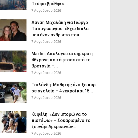
Πτώμα βρέθηκε...
7 Αυγούστου 2026
Δανάη Μιχαλάκη για Γιώργο
Παπαγεωργίου: «Έχω δίπλα
μου έναν άνθρωπο που...
7 Αυγούστου 2026
Marfin: Απολογείται σήμερα η
46χρονη που έφτασε από τη
Βρετανία –...
7 Αυγούστου 2026
Ταϊλάνδη: Μαθητής άνοιξε πυρ
σε σχολείο – 4 νεκροί και 15...
7 Αυγούστου 2026
Κυψέλη: «Δεν μπορώ να το
πιστέψω» – Σοκαρισμένο το
ζευγάρι Αμερικανών...
7 Αυγούστου 2026