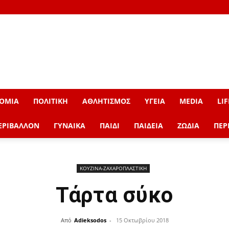
ΟΜΙΑ
ΠΟΛΙΤΙΚΗ
ΑΘΛΗΤΙΣΜΟΣ
ΥΓΕΙΑ
MEDIA
LIF
ΕΡΙΒΑΛΛΟΝ
ΓΥΝΑΙΚΑ
ΠΑΙΔΙ
ΠΑΙΔΕΙΑ
ΖΩΔΙΑ
ΠΕΡ
ΚΟΥΖΙΝΑ-ΖΑΧΑΡΟΠΛΑΣΤΙΚΗ
Τάρτα σύκο
Από
Adieksodos
-
15 Οκτωβρίου 2018