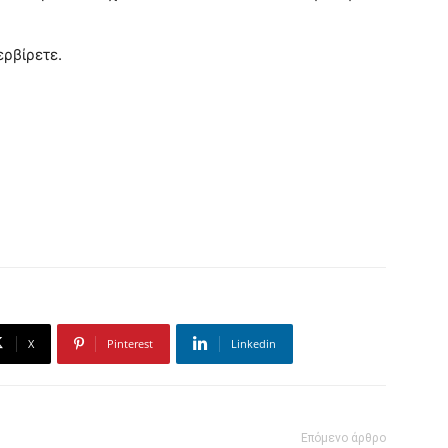
ερβίρετε.
X
Pinterest
Linkedin
Επόμενο άρθρο