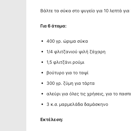
Bάλτε τα σύκα στο ψυγείο για 10 λεπτά για
Για 6 άτομα:
400 γρ. ώριμα σύκα
1/4 φλιτζανιού ψιλή ζάχαρη
1,5 φλιτζάνι ρούμι
βούτυρο για το ταψί
300 γρ. ζύμη για τάρτα
αλεύρι για όλες τις χρήσεις, για το πασ
3 κ.σ. μαρμελάδα δαμάσκηνο
Εκτέλεση: