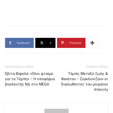
Facebook
X
Pinterest
Προηγούμενο άρθρο
Επόμενο άρθρο
Εβίτα Βαρελά: «Όλοι φταίμε
Τέμπη: Μεταξύ ζωής &
για τα Τέμπη» – Η υποψήφια
θανάτου – Συγκλονίζουν οι
βουλευτής ΝΔ στο MEGA
διασωθέντες του μοιραίου
Intercity