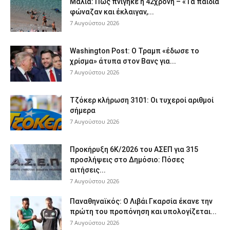
Μάλια: Πώς πνίγηκε η 42χρονη – «Τα παιδιά
φώναζαν και έκλαιγαν,...
7 Αυγούστου 2026
Washington Post: Ο Τραμπ «έδωσε το
χρίσμα» άτυπα στον Βανς για...
7 Αυγούστου 2026
Τζόκερ κλήρωση 3101: Οι τυχεροί αριθμοί
σήμερα
7 Αυγούστου 2026
Προκήρυξη 6Κ/2026 του ΑΣΕΠ για 315
προσλήψεις στο Δημόσιο: Πόσες
αιτήσεις...
7 Αυγούστου 2026
Παναθηναϊκός: Ο Λιβάι Γκαρσία έκανε την
πρώτη του προπόνηση και υπολογίζεται...
7 Αυγούστου 2026