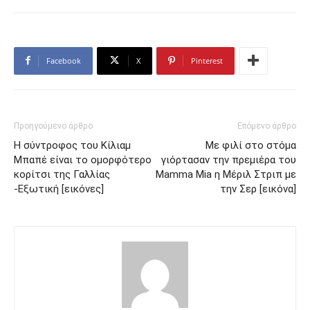
Facebook
X
Pinterest
Προηγούμενο άρθρο
Επόμενο άρθρο
Η σύντροφος του Κίλιαμ
Με φιλί στο στόμα
Μπαπέ είναι το ομορφότερο
γιόρτασαν την πρεμιέρα του
κορίτσι της Γαλλίας
Mamma Mia η Μέριλ Στριπ με
-Εξωτική [εικόνες]
την Σερ [εικόνα]