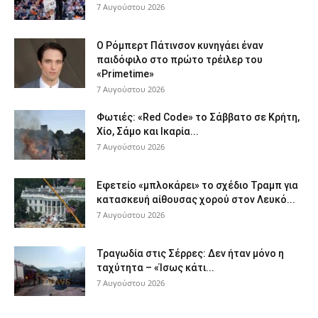
7 Αυγούστου 2026
Ο Ρόμπερτ Πάτινσον κυνηγάει έναν
παιδόφιλο στο πρώτο τρέιλερ του
«Primetime»
7 Αυγούστου 2026
Φωτιές: «Red Code» το Σάββατο σε Κρήτη,
Χίο, Σάμο και Ικαρία...
7 Αυγούστου 2026
Εφετείο «μπλοκάρει» το σχέδιο Τραμπ για
κατασκευή αίθουσας χορού στον Λευκό...
7 Αυγούστου 2026
Τραγωδία στις Σέρρες: Δεν ήταν μόνο η
ταχύτητα – «Ίσως κάτι...
7 Αυγούστου 2026