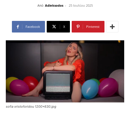
Από
Adieksodos
-
25 Ιουλίου 2025
Facebook
X
Pinterest
sofia xristoforidou 1200x630.jpg