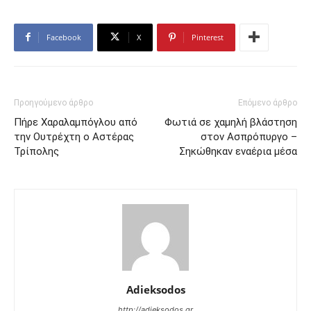
Facebook
X
Pinterest
Προηγούμενο άρθρο
Επόμενο άρθρο
Πήρε Χαραλαμπόγλου από
Φωτιά σε χαμηλή βλάστηση
την Ουτρέχτη o Αστέρας
στον Ασπρόπυργο –
Τρίπολης
Σηκώθηκαν εναέρια μέσα
Adieksodos
http://adieksodos.gr