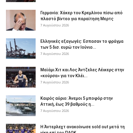
Γερμανία: Χάκερ του Κρεμλίνου πίσω από
πλαστό βίντεο για παραίτηση Μερτς
7 Αυγούστου 2026
Ελληνικές εξαγωγές: Εσπασαν το φράγμα
των 5 δισ. ευρώ τον Ιούνιο...
7 Αυγούστου 2026
Μαϊάμι Χιτ και Λος Άντζελες Λέικερς στην
«κούρσα» για τον Κλέι...
7 Αυγούστου 2026
Καιρός αύριο: Άνεμοι 5 μποφόρ στην
Αττική, έως 39 βαθμούς η...
7 Αυγούστου 2026
Η Άντερλεχτ ανακοίνωσε sold out μετά τη
νίκη επί του ΠΑΟΚ