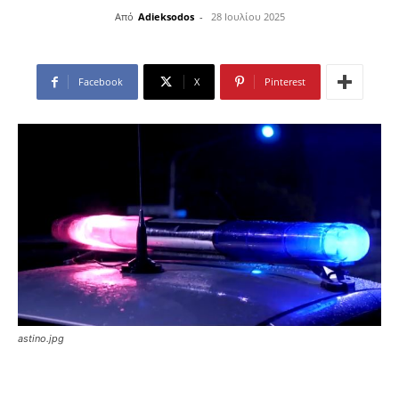
Από
Adieksodos
-
28 Ιουλίου 2025
Facebook
X
Pinterest
astino.jpg