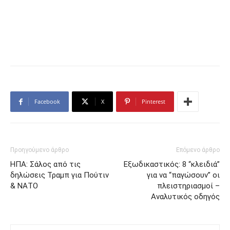
Facebook
X
Pinterest
Προηγούμενο άρθρο
Επόμενο άρθρο
ΗΠΑ: Σάλος από τις
Εξωδικαστικός: 8 “κλειδιά”
δηλώσεις Τραμπ για Πούτιν
για να “παγώσουν” οι
& ΝΑΤΟ
πλειστηριασμοί –
Αναλυτικός οδηγός