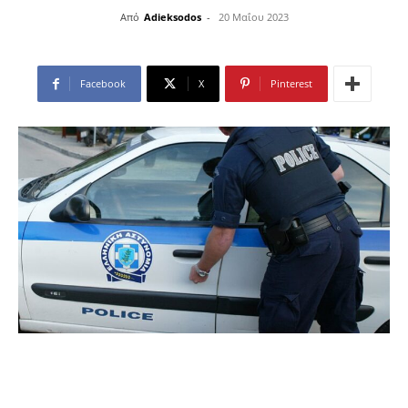
Από
Adieksodos
-
20 Μαΐου 2023
Facebook
X
Pinterest