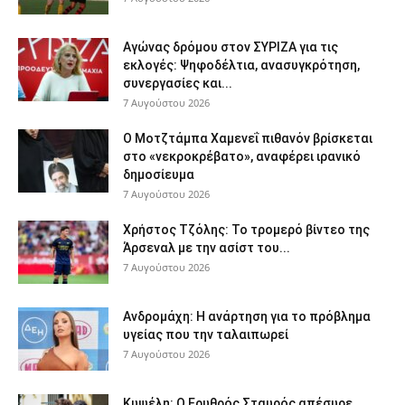
Αγώνας δρόμου στον ΣΥΡΙΖΑ για τις
εκλογές: Ψηφοδέλτια, ανασυγκρότηση,
συνεργασίες και...
7 Αυγούστου 2026
Ο Μοτζτάμπα Χαμενεΐ πιθανόν βρίσκεται
στο «νεκροκρέβατο», αναφέρει ιρανικό
δημοσίευμα
7 Αυγούστου 2026
Χρήστος Τζόλης: Το τρομερό βίντεο της
Άρσεναλ με την ασίστ του...
7 Αυγούστου 2026
Ανδρομάχη: Η ανάρτηση για το πρόβλημα
υγείας που την ταλαιπωρεί
7 Αυγούστου 2026
Κυψέλη: Ο Ερυθρός Σταυρός απέσυρε