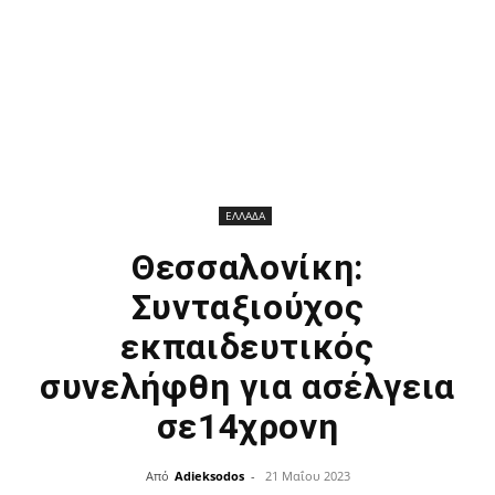
ΕΛΛΑΔΑ
Θεσσαλονίκη:
Συνταξιούχος
εκπαιδευτικός
συνελήφθη για ασέλγεια
σε14χρονη
Από
Adieksodos
-
21 Μαΐου 2023