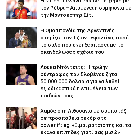
Η Μπαρτσελόνα έδωσε τα χέρια με
τον Ρόδρι – Απομένει η συμφωνία με
την Μάντσεστερ Σίτι
Η Ομοσπονδία της Αργεντινής
στηρίζει τον Τζιάνι Ινφαντίνο, παρά
το σάλο που έχει ξεσπάσει με το
σκανδαλώδες σχέδιό του
Λούκα Ντόντσιτς: Η πρώην
σύντροφος του Σλοβένου ζητά
50.000.000 δολάρια για να λυθεί
εξωδικαστικά η επιμέλεια των
παιδιών τους
Χαμός στη Λιθουανία με σαμποτάζ
σε προσπάθεια ρεκόρ στο
powerlifting: «Είμαι ρατσιστής και το
έκανα επίτηδες γιατί σας μισώ»