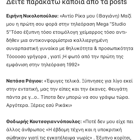
Δείτε παρακάτω κάποια από τα posts
Ειρήνη Νικολοπούλου:
«Αντίο Ρίκα μου (:Βαγιάνη) Μαζί
μου η πρώτη σου φορά στην τηλεόραση Μega “Studio
5”Τόσο έξυπνη τόσο ετοιμόλογη χείμαρρος τόσο αντι-
δήθεν μια αντικονφορμίστρια καλλιεργημένη
συναρπαστική γυναίκα με θηλυκότητα & προσωπικότητα
Τόοοοσο γρήγορα , γιατί ;Η φωτό από την πρώτη της
εμφάνιση στην τηλεόραση 1992»
Νατάσα Ράγιου:
«Έφυγες τελικά. Ξύπνησες για λίγο εκεί
στην εντατική, μας την είπες και την έκανες. Φευγάτη
πάντα ρε γ…ο.. Τίποτα δεν μπορώ να σου γράψω τώρα.
Αργότερα. Ξέρεις εσύ Ρικάκι»
Θοδωρής Κουτσογιαννόπουλος:
«Ποτέ δεν μου είχε πει
άλλος άνθρωπος «Η έβδομη τέχνη και η υποκριτική
σώθηκαν γιατί τις εγκατέλειψα νωρίς» . Έξυπνο κορίτσι,