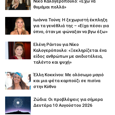
Νίκο Καλογερόπουλο: «Έχω να
θυμάμαι πολλά»
Ιωάννα Τούνη: Η ξεχωριστή έκπληξη
για τα γενέθλιά της – «Είχα πέσει για
ύπνο, όταν με φώναξαν να βγω έξω»
Ελένη Ράντου για Νίκο
Καλογερόπουλο: «Ξεκληρίζεται ένα
είδος ανθρώπων με ανιδιοτέλεια,
ταλέντο και ψυχή»
Έλλη Κοκκίνου: Με ολόσωμο μαγιό
και μια φέτα καρπούζι σε πισίνα
στην Κύθνο
Ζώδια: Οι προβλέψεις για σήμερα
Δευτέρα 10 Αυγούστου 2026