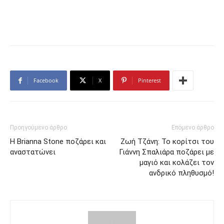
Facebook
X
Pinterest
Προηγούμενο άρθρο
Επόμενο άρθρο
Η Brianna Stone ποζάρει και
Ζωή Τζάνη: Το κορίτσι του
αναστατώνει
Γιάννη Σπαλιάρα ποζάρει με
μαγιό και κολάζει τον
ανδρικό πληθυσμό!