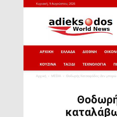
Κυριακή, 9 Αυγούστου, 2026
adieksodos.gr
ΑΡΧΙΚΗ
ΕΛΛΑΔΑ
ΔΙΕΘΝΗ
ΟΙΚΟΝ
ΚΟΥΖΙΝΑ
ΤΑΞΙΔΙ
ΤΕΧΝΟΛΟΓΙΑ
Π
Αρχική
MEDIA
Θοδωρής Κατσαφάδος: Δεν μπορώ ν
Θοδωρή
καταλάβω