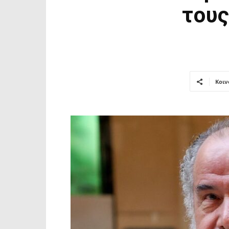
τους
Κοιν