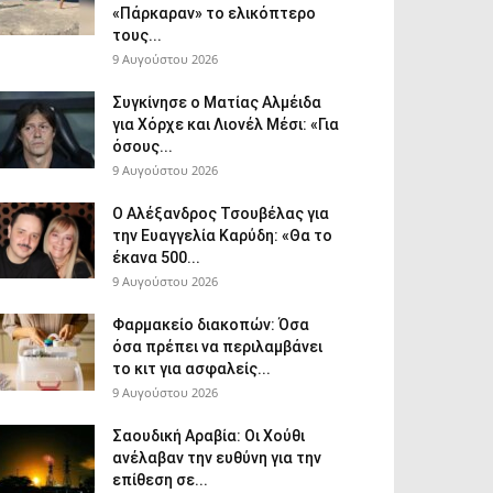
«Πάρκαραν» το ελικόπτερο
τους...
9 Αυγούστου 2026
Συγκίνησε ο Ματίας Αλμέιδα
για Χόρχε και Λιονέλ Μέσι: «Για
όσους...
9 Αυγούστου 2026
Ο Αλέξανδρος Τσουβέλας για
την Ευαγγελία Καρύδη: «Θα το
έκανα 500...
9 Αυγούστου 2026
Φαρμακείο διακοπών: Όσα
όσα πρέπει να περιλαμβάνει
το κιτ για ασφαλείς...
9 Αυγούστου 2026
Σαουδική Αραβία: Οι Χούθι
ανέλαβαν την ευθύνη για την
επίθεση σε...