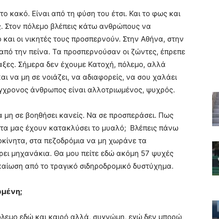
ο κακό. Είναι από τη φύση του έτσι. Και το φως και
ς. Στον πόλεμο βλέπεις κάτω ανθρώπους να
ό και οι νικητές τους προσπερνούν. Στην Αθήνα, στην
πό την πείνα. Τα προσπερνούσαν οι ζώντες, έπρεπε
αξες. Σήμερα δεν έχουμε Κατοχή, πόλεμο, αλλά
ι να μη σε νοιάζει, να αδιαφορείς, να σου χαλάει
σύγχρονος άνθρωπος είναι αλλοτριωμένος, ψυχρός.
α μη σε βοηθήσει κανείς. Να σε προσπεράσει. Πως
ατα μας έχουν κατακλύσει το μυαλό; Βλέπεις πάνω
κίνητα, στα πεζοδρόμια να μη χωράνε τα
ρει μηχανάκια. Θα μου πείτε εδώ ακόμη 57 ψυχές
καίωση από το τραγικό σιδηροδρομικό δυστύχημα.
ωμένη;
όλεμο εδώ και καιρό αλλά, συγνώμη, εγώ δεν μπορώ