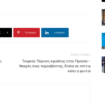
X
Pinterest
Linkedin
Επόμενο άρθρο
η
Τουρκία: Πύρινος εφιάλτης στην Προύσα –
Νεκρός ένας πυροσβέστης, δίπλα σε σπίτια
καίει η φωτιά