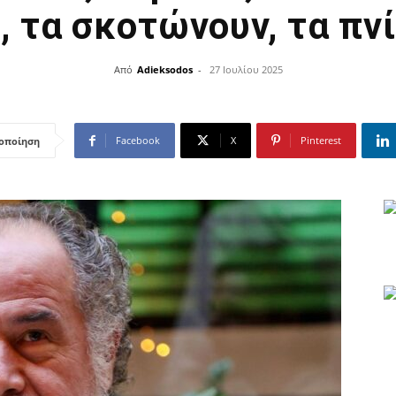
, τα σκοτώνουν, τα πν
Από
Adieksodos
-
27 Ιουλίου 2025
Facebook
X
Pinterest
οποίηση