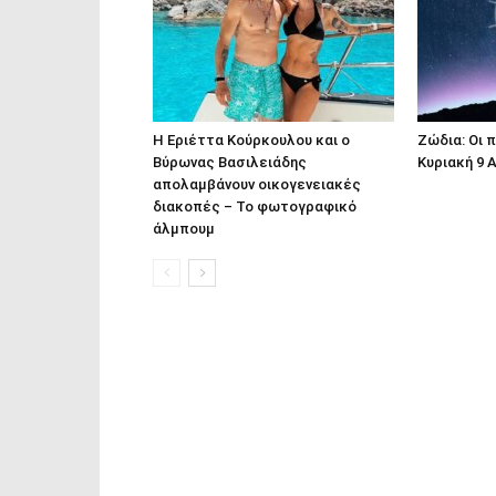
Η Εριέττα Κούρκουλου και ο
Ζώδια: Οι 
Βύρωνας Βασιλειάδης
Κυριακή 9 
απολαμβάνουν οικογενειακές
διακοπές – Το φωτογραφικό
άλμπουμ