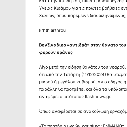
Κατά την πτώση του, υπέστη κρανιοεγκεφα
Υγείας Κισάμου για τις πρώτες βοήθειες 
Χανίων, όπου παρέμεινε διασωληνωμένος, 
krhth arthrou
Βενζινάδικο «αντιδρά» στον θάνατο του 
φορούν κράνος
Λίγο μετά την είδηση θανάτου του νεαρού
ότι από την Τετάρτη (11/12/2024) θα σταμ
μικρού ή μεγάλου κυβισμού, αν ο οδηγός 
παράλληλα προτρέπει και όλα τα υπόλοιπα
αναφέρει ο ιστότοπος flashnews.gr.
Όπως αναφέρεται σε ανακοίνωση εργαζόμε
«Το πρατήριο υγρών καυσίμων ΕΜΜΑΝΟΥΗΛ