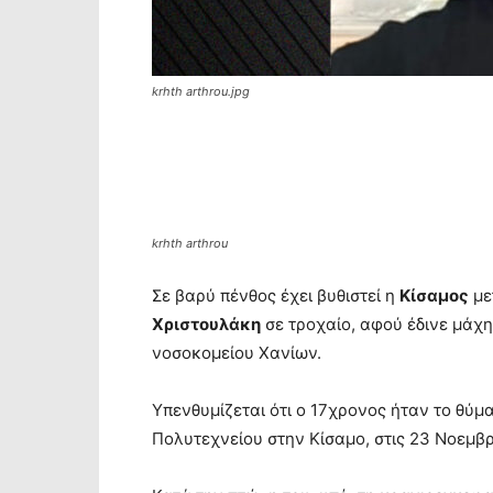
krhth arthrou.jpg
krhth arthrou
Σε βαρύ πένθος έχει βυθιστεί η
Κίσαμος
με
Χριστουλάκη
σε τροχαίο, αφού έδινε μάχη
νοσοκομείου Χανίων.
Υπενθυμίζεται ότι ο 17χρονος ήταν το θύ
Πολυτεχνείου στην Κίσαμο, στις 23 Νοεμβρ