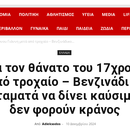
ΟΜΙΑ
ΠΟΛΙΤΙΚΗ
ΑΘΛΗΤΙΣΜΟΣ
ΥΓΕΙΑ
MEDIA
LIF
ΕΡΙΒΑΛΛΟΝ
ΓΥΝΑΙΚΑ
ΠΑΙΔΙ
ΠΑΙΔΕΙΑ
ΖΩΔΙΑ
ΠΕΡ
νου Γιάννη μετά από τροχαίο – Βενζινάδικο...
ΕΛΛΑΔΑ
α τον θάνατο του 17χρο
ό τροχαίο – Βενζινάδ
αματά να δίνει καύσι
δεν φορούν κράνος
Από
Adieksodos
-
10 Δεκεμβρίου 2024