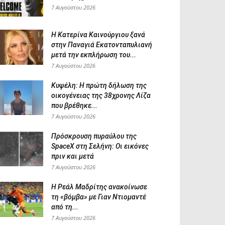
7 Αυγούστου 2026
Η Κατερίνα Καινούργιου ξανά
στην Παναγιά Εκατονταπυλιανή
μετά την εκπλήρωση του...
7 Αυγούστου 2026
Κυψέλη: Η πρώτη δήλωση της
οικογένειας της 38χρονης Λίζα
που βρέθηκε...
7 Αυγούστου 2026
Πρόσκρουση πυραύλου της
SpaceX στη Σελήνη: Οι εικόνες
πριν και μετά
7 Αυγούστου 2026
Η Ρεάλ Μαδρίτης ανακοίνωσε
τη «βόμβα» με Γιαν Ντιομαντέ
από τη...
7 Αυγούστου 2026