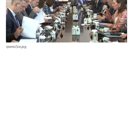
τραπεζεσ.jpg