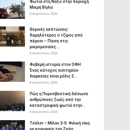
Φωτιά στη Νάξο στην περιοχή
Μικρή Βίγλα
8 Αυγούστου 2026
Θερινές εκπτώσεις:
Χαμηλότερος ο τζίρος από
πέρυσι – Πίεση στις
μικρομεσαίες...
8 Αυγούστου 2026
Φοβερή ιστορία στον ΟΦΗ:
Ένας κάτοχος εισιτηρίου
διαρκείας είναι μόλις 2...
8 Αυγούστου 2026
Πώς η Πυροσβεστική διέσωσε
ανθρώπινες ζωές από την
καταστροφική φωτιά στην...
8 Αυγούστου 2026
Τσέλσι – Μίλαν 3-0: Φιλική νίκη
με κορυφαίο τον Ζοάο