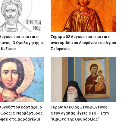
Αυγούστου τιμάται ο
Σήμερα 02 Αυγουστου τιμάται η
λιανός: Ο Ομολογητής ο
ανακομιδή του Λειψάνου του Αγίου
 Κυζίκου
Στέφανου
Αυγούστου εορτάζει ο
Γέρων Αλέξιος Ξενοφωντινός:
δωρος: Ο Νεομάρτυρας
Όταν αγαπάς, έχεις Θεό – Στην
ρησε στα Δαρδανέλια
“Κιβωτό της Ορθοδοξίας”