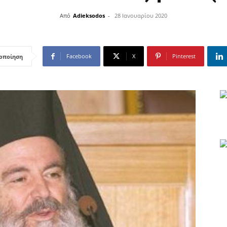
Από
Adieksodos
-
28 Ιανουαρίου 2020
Facebook
X
Pinterest
οποίηση