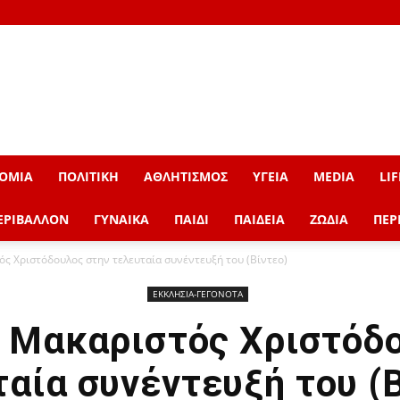
ΟΜΙΑ
ΠΟΛΙΤΙΚΗ
ΑΘΛΗΤΙΣΜΟΣ
ΥΓΕΙΑ
MEDIA
LIF
ΕΡΙΒΑΛΛΟΝ
ΓΥΝΑΙΚΑ
ΠΑΙΔΙ
ΠΑΙΔΕΙΑ
ΖΩΔΙΑ
ΠΕΡ
τός Χριστόδουλος στην τελευταία συνέντευξή του (Βίντεο)
ΕΚΚΛΗΣΙΑ-ΓΕΓΟΝΟΤΑ
ο Μακαριστός Χριστόδ
αία συνέντευξή του (