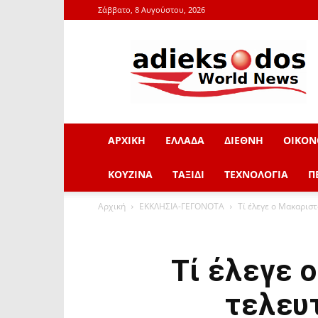
Σάββατο, 8 Αυγούστου, 2026
adieksodos.gr
ΑΡΧΙΚΗ
ΕΛΛΑΔΑ
ΔΙΕΘΝΗ
ΟΙΚΟΝ
ΚΟΥΖΙΝΑ
ΤΑΞΙΔΙ
ΤΕΧΝΟΛΟΓΙΑ
Π
Αρχική
ΕΚΚΛΗΣΙΑ-ΓΕΓΟΝΟΤΑ
Τί έλεγε ο Μακαρισ
Τί έλεγε 
τελευτ