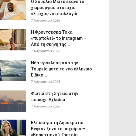
Ο Σουαλιό Μεϊτέ έκανε το
χειρουργείο στο ισχίο:
«Στόχος να απαλλαγώ...
7 Αυγούστου 2026
Η Φραντσέσκα Τόκα
«πυρπολεί» το Instagram –
Από τη σκηνή της...
7 Αυγούστου 2026
Νέα πρόκληση από την
Τουρκία μετά το νέο ελληνικό
Ειδικό...
7 Αυγούστου 2026
Φωτιά στη Σητεία στην
περιοχή Αχλαδιά
7 Αυγούστου 2026
Ελπίδα για τη Δημοκρατία:
Βγήκαν ξανά τα μαχαίρια –
«Καρυστιανού, Γρατσία...