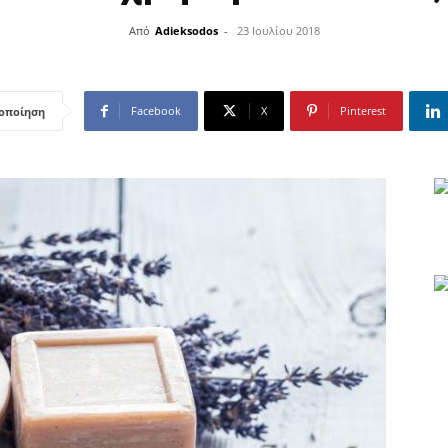
Από
Adieksodos
-
23 Ιουλίου 2018
Facebook
X
Pinterest
οποίηση