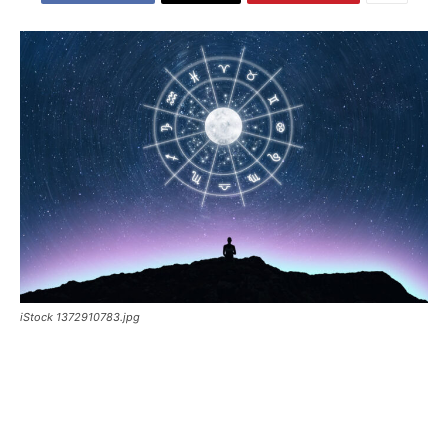
iStock 1372910783.jpg