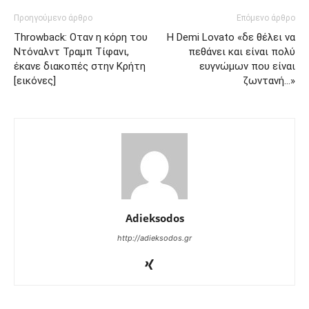
Προηγούμενο άρθρο
Επόμενο άρθρο
Throwback: Οταν η κόρη του
Η Demi Lovato «δε θέλει να
Ντόναλντ Τραμπ Τίφανι,
πεθάνει και είναι πολύ
έκανε διακοπές στην Κρήτη
ευγνώμων που είναι
[εικόνες]
ζωντανή…»
Adieksodos
http://adieksodos.gr