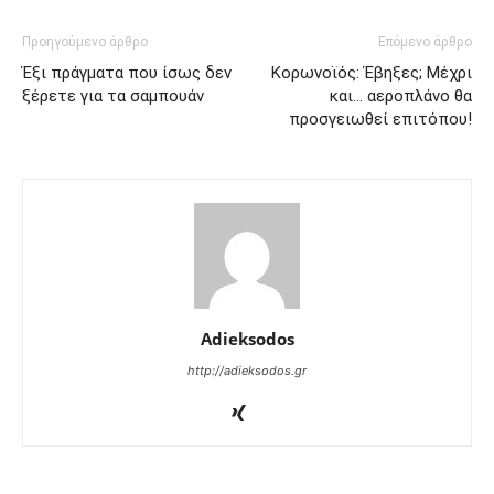
Προηγούμενο άρθρο
Επόμενο άρθρο
Έξι πράγματα που ίσως δεν
Κορωνοϊός: Έβηξες; Μέχρι
ξέρετε για τα σαμπουάν
και… αεροπλάνο θα
προσγειωθεί επιτόπου!
Adieksodos
http://adieksodos.gr