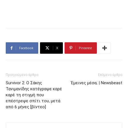
Facebook
X
Pinterest
Προηγούμενο άρθρο
Επόμενο άρθρο
Survivor 2: Ο Σάκης
Έμεινες μέσα; | Newsbeast
Τανιμανίδης κατέγραψε καρέ
καρέ τη στιγμή που
επέστρεψε σπίτι του, μετά
από 6 μήνες [βίντεο]