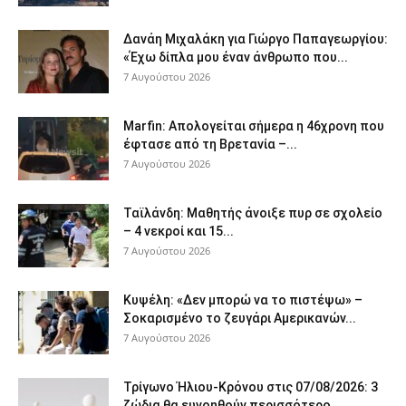
Δανάη Μιχαλάκη για Γιώργο Παπαγεωργίου:
«Έχω δίπλα μου έναν άνθρωπο που...
7 Αυγούστου 2026
Marfin: Απολογείται σήμερα η 46χρονη που
έφτασε από τη Βρετανία –...
7 Αυγούστου 2026
Ταϊλάνδη: Μαθητής άνοιξε πυρ σε σχολείο
– 4 νεκροί και 15...
7 Αυγούστου 2026
Κυψέλη: «Δεν μπορώ να το πιστέψω» –
Σοκαρισμένο το ζευγάρι Αμερικανών...
7 Αυγούστου 2026
Τρίγωνο Ήλιου-Κρόνου στις 07/08/2026: 3
ζώδια θα ευνοηθούν περισσότερο