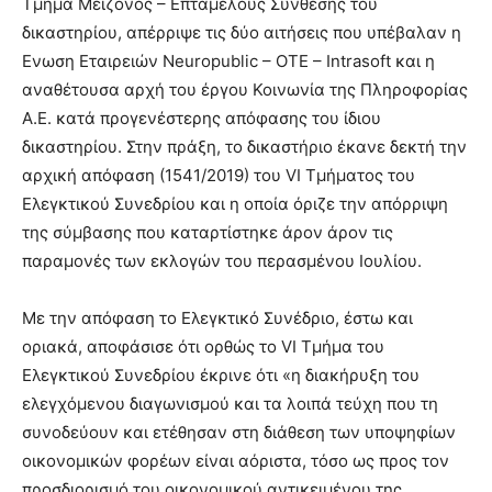
Τμήμα Μείζονος – Επταμελούς Σύνθεσης του
δικαστηρίου, απέρριψε τις δύο αιτήσεις που υπέβαλαν η
Ενωση Εταιρειών Neuropublic – OTE – Ιntrasoft και η
αναθέτουσα αρχή του έργου Κοινωνία της Πληροφορίας
Α.Ε. κατά προγενέστερης απόφασης του ίδιου
δικαστηρίου. Στην πράξη, το δικαστήριο έκανε δεκτή την
αρχική απόφαση (1541/2019) του VI Τμήματος του
Ελεγκτικού Συνεδρίου και η οποία όριζε την απόρριψη
της σύμβασης που καταρτίστηκε άρον άρον τις
παραμονές των εκλογών του περασμένου Ιουλίου.
Με την απόφαση το Ελεγκτικό Συνέδριο, έστω και
οριακά, αποφάσισε ότι ορθώς το VI Τμήμα του
Ελεγκτικού Συνεδρίου έκρινε ότι «η διακήρυξη του
ελεγχόμενου διαγωνισμού και τα λοιπά τεύχη που τη
συνοδεύουν και ετέθησαν στη διάθεση των υποψηφίων
οικονομικών φορέων είναι αόριστα, τόσο ως προς τον
προσδιορισμό του οικονομικού αντικειμένου της