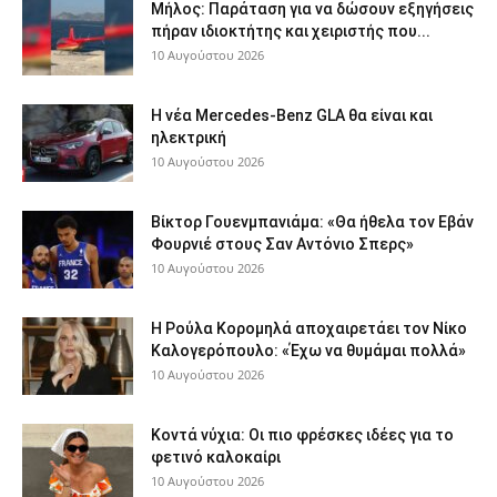
Μήλος: Παράταση για να δώσουν εξηγήσεις
πήραν ιδιοκτήτης και χειριστής που...
10 Αυγούστου 2026
Η νέα Mercedes-Benz GLA θα είναι και
ηλεκτρική
10 Αυγούστου 2026
Βίκτορ Γουενμπανιάμα: «Θα ήθελα τον Εβάν
Φουρνιέ στους Σαν Αντόνιο Σπερς»
10 Αυγούστου 2026
Η Ρούλα Κορομηλά αποχαιρετάει τον Νίκο
Καλογερόπουλο: «Έχω να θυμάμαι πολλά»
10 Αυγούστου 2026
Κοντά νύχια: Οι πιο φρέσκες ιδέες για το
φετινό καλοκαίρι
10 Αυγούστου 2026