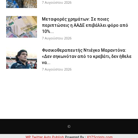
7 Αυγούστου 2026
Μεταφορές χρημάτων: Σε ποιες
περιπτώσεις η ΑΑΔΕ επιβάλλει φόρο από
10%...
7 Αυγούστου 2026
Φυσικοθεραπευτής Ντιέγκο Μαραντόνα:
«Δεν σηκωνόταν από το κρεβάτι, δεν ήθελε
να...
7 Αυγούστου 2026
©
WP Twitter Auto Publish
Powered By :
XYZScripts.com