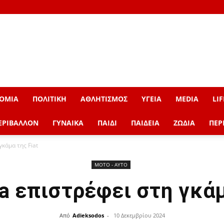
ΟΜΙΑ
ΠΟΛΙΤΙΚΗ
ΑΘΛΗΤΙΣΜΟΣ
ΥΓΕΙΑ
MEDIA
LIF
ΕΡΙΒΑΛΛΟΝ
ΓΥΝΑΙΚΑ
ΠΑΙΔΙ
ΠΑΙΔΕΙΑ
ΖΩΔΙΑ
ΠΕΡ
γκάμα της Fiat
ΜOTO - AYTO
la επιστρέφει στη γκάμ
Από
Adieksodos
-
10 Δεκεμβρίου 2024