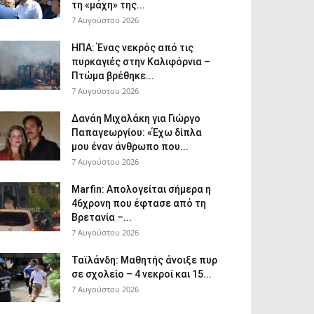
τη «μάχη» της...
7 Αυγούστου 2026
ΗΠΑ: Ένας νεκρός από τις
πυρκαγιές στην Καλιφόρνια –
Πτώμα βρέθηκε...
7 Αυγούστου 2026
Δανάη Μιχαλάκη για Γιώργο
Παπαγεωργίου: «Έχω δίπλα
μου έναν άνθρωπο που...
7 Αυγούστου 2026
Marfin: Απολογείται σήμερα η
46χρονη που έφτασε από τη
Βρετανία –...
7 Αυγούστου 2026
Ταϊλάνδη: Μαθητής άνοιξε πυρ
σε σχολείο – 4 νεκροί και 15...
7 Αυγούστου 2026