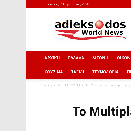
Παρασκευή, 7 Αυγούστου, 2026
adieksodos.gr
ΑΡΧΙΚΗ
ΕΛΛΑΔΑ
ΔΙΕΘΝΗ
ΟΙΚΟΝ
ΚΟΥΖΙΝΑ
ΤΑΞΙΔΙ
ΤΕΧΝΟΛΟΓΙΑ
Π
Αρχική
ΜOTO - AYTO
Το Multipla επιστρέφει στη 
Το Multip