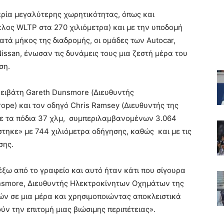
αρία μεγαλύτερης χωρητικότητας, όπως και
κλος WLTP στα 270 χιλιόμετρα) και με την υποδομή
ατά μήκος της διαδρομής, οι ομάδες των Autocar,
Nissan, ένωσαν τις δυνάμεις τους μια ζεστή μέρα του
ση.
ρειβάτη Gareth Dunsmore (Διευθυντής
pe) και τον οδηγό Chris Ramsey (Διευθυντής της
 με τα πόδια 37 χλμ, συμπεριλαμβανομένων 3.064
τηκε» με 744 χιλιόμετρα οδήγησης, καθώς και με τις
σης.
 έξω από το γραφείο και αυτό ήταν κάτι που σίγουρα
unsmore, Διευθυντής Ηλεκτροκίνητων Οχημάτων της
ών σε μια μέρα και χρησιμοποιώντας αποκλειστικά
ύν την επιτομή μιας βιώσιμης περιπέτειας».