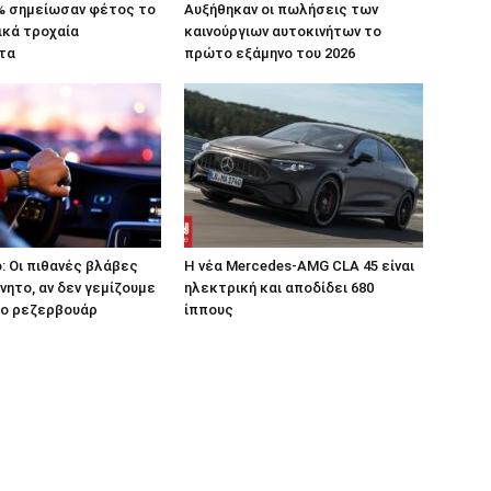
% σημείωσαν φέτος το
Αυξήθηκαν οι πωλήσεις των
ικά τροχαία
καινούργιων αυτοκινήτων το
τα
πρώτο εξάμηνο του 2026
: Οι πιθανές βλάβες
Η νέα Mercedes-AMG CLA 45 είναι
νητο, αν δεν γεμίζουμε
ηλεκτρική και αποδίδει 680
ο ρεζερβουάρ
ίππους