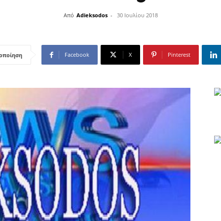
Από
Adieksodos
-
30 Ιουλίου 2018
Facebook
X
Pinterest
οποίηση