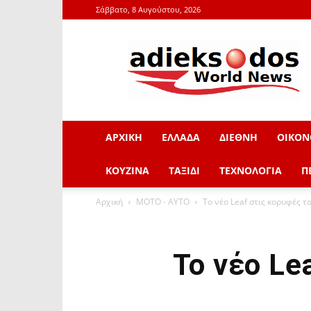
Σάββατο, 8 Αυγούστου, 2026
adieksodos.gr
ΑΡΧΙΚΗ
ΕΛΛΑΔΑ
ΔΙΕΘΝΗ
ΟΙΚΟΝ
ΚΟΥΖΙΝΑ
ΤΑΞΙΔΙ
ΤΕΧΝΟΛΟΓΙΑ
Π
Αρχική
ΜOTO - AYTO
Το νέο Leaf στις κορυφές τ
Το νέο Le