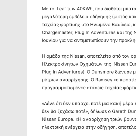
Με το Leaf των 40KWh, που διαθέτει μπατ
μεγαλύτερη εμβέλεια οδήγησης (μικτός κύ
ταχείας φόρτισης στο Ηνωμένο Βασίλειο, κ
Chargemaster, Plug In Adventures και της 
Ιουνίου για να αντιμετωπίσουν την πρόκλη
Η ομάδα της Nissan, αποτελείτο από τον ο
Ηλεκτροκίνητων Οχημάτων της Nissan Euro
Plug In Adventures). Ο Dunsmore διένυσε
μέτρων αναρρίχησης. Ο Ramsey «επιφορτίσ
προγραμματισμένες στάσεις ταχείας φόρτι
«Λένε ότι δεν υπάρχει ποτέ μια κακή μέρα
δεν θα ξεχάσω ποτέ», δήλωσε ο Gareth D
Nissan Europe. «Η αναρρίχηση τριών βουν
ηλεκτρική ενέργεια στην οδήγηση, αποτελο