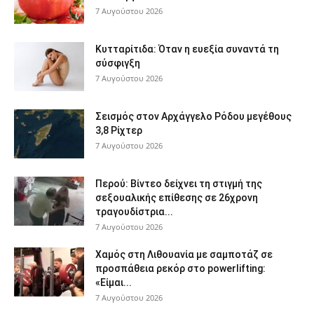
7 Αυγούστου 2026
Κυτταρίτιδα: Όταν η ευεξία συναντά τη
σύσφιγξη
7 Αυγούστου 2026
Σεισμός στον Αρχάγγελο Ρόδου μεγέθους
3,8 Ρίχτερ
7 Αυγούστου 2026
Περού: Βίντεο δείχνει τη στιγμή της
σεξουαλικής επίθεσης σε 26χρονη
τραγουδίστρια...
7 Αυγούστου 2026
Χαμός στη Λιθουανία με σαμποτάζ σε
προσπάθεια ρεκόρ στο powerlifting:
«Είμαι...
7 Αυγούστου 2026