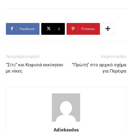
Facebook
X
Pinterest
Προηγούμενο άρθρο
Επόμενο άρθρο
“Σίτι” και Κηφισιά εκκίνησαν
“Πρώτη” στο αρχικό σχήμα
με νίκες
για Περέιρα
Adieksodos