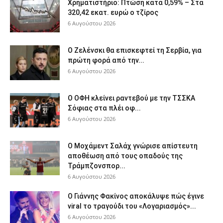
Χρηματιστήριο: Πτώση κατά 0,59% – Στα
320,42 εκατ. ευρώ ο τζίρος
6 Αυγούστου 2026
Ο Ζελένσκι θα επισκεφτεί τη Σερβία, για
πρώτη φορά από την...
6 Αυγούστου 2026
Ο ΟΦΗ κλείνει ραντεβού με την ΤΣΣΚΑ
Σόφιας στα πλέι οφ...
6 Αυγούστου 2026
Ο Μοχάμεντ Σαλάχ γνώρισε απίστευτη
αποθέωση από τους οπαδούς της
Τράμπζονσπορ...
6 Αυγούστου 2026
Ο Γιάννης Φακίνος αποκάλυψε πώς έγινε
viral το τραγούδι του «Λογαριασμός»...
6 Αυγούστου 2026