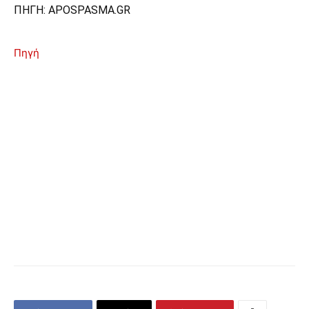
ΠΗΓΗ: APOSPASMA.GR
Πηγή