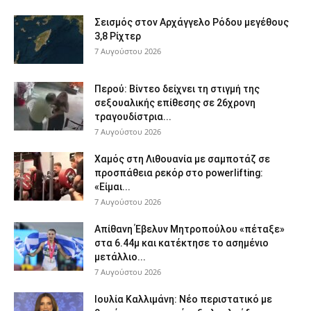
Σεισμός στον Αρχάγγελο Ρόδου μεγέθους
3,8 Ρίχτερ
7 Αυγούστου 2026
Περού: Βίντεο δείχνει τη στιγμή της
σεξουαλικής επίθεσης σε 26χρονη
τραγουδίστρια...
7 Αυγούστου 2026
Χαμός στη Λιθουανία με σαμποτάζ σε
προσπάθεια ρεκόρ στο powerlifting:
«Είμαι...
7 Αυγούστου 2026
Απίθανη Έβελυν Μητροπούλου «πέταξε»
στα 6.44μ και κατέκτησε το ασημένιο
μετάλλιο...
7 Αυγούστου 2026
Ιουλία Καλλιμάνη: Νέο περιστατικό με