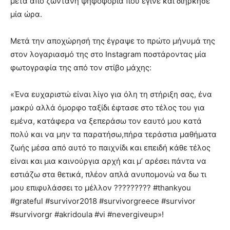
μετά από ζωντανή ψηφοφορία που έγινε και διήρκησε
μία ώρα.
Μετά την αποχώρησή της έγραψε το πρώτο μήνυμά της
στον λογαριασμό της στο Instagram ποστάροντας μία
φωτογραφία της από τον στίβο μάχης:
«Ένα ευχαριστώ είναι λίγο για όλη τη στήριξη σας, ένα
μακρύ αλλά όμορφο ταξίδι έφτασε στο τέλος του για
εμένα, κατάφερα να ξεπεράσω τον εαυτό μου κατά
πολύ και να μην τα παρατήσω,πήρα τεράστια μαθήματα
ζωής μέσα από αυτό το παιχνίδι και επειδή κάθε τέλος
είναι και μια καινούργια αρχή και μ’ αρέσει πάντα να
εστιάζω στα θετικά, πλέον απλά ανυπομονώ να δω τι
μου επιφυλάσσει το μέλλον ????????? #thankyou
#grateful #survivor2018 #survivorgreece #survivor
#survivorgr #akridoula #vi #nevergiveup»!