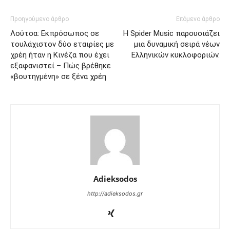
Προηγούμενο άρθρο
Επόμενο άρθρο
Λούτσα: Εκπρόσωπος σε
Η Spider Music παρουσιάζει
τουλάχιστον δύο εταιρίες με
μια δυναμική σειρά νέων
χρέη ήταν η Κινέζα που έχει
Ελληνικών κυκλοφοριών.
εξαφανιστεί – Πώς βρέθηκε
«βουτηγμένη» σε ξένα χρέη
Adieksodos
http://adieksodos.gr