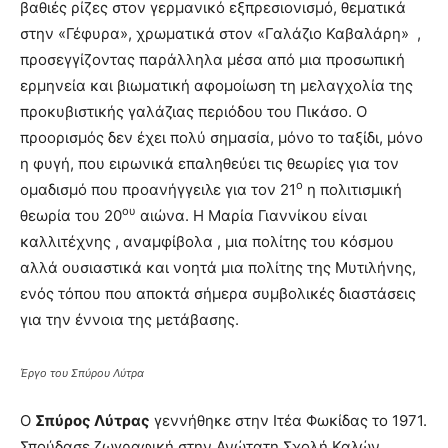
βαθιές ρίζες στον γερμανικό εξπρεσιονισμό, θεματικά
στην «Γέφυρα», χρωματικά στον «Γαλάζιο Καβαλάρη» ,
προσεγγίζοντας παράλληλα μέσα από μια προσωπική
ερμηνεία και βιωματική αφομοίωση τη μελαγχολία της
προκυβιστικής γαλάζιας περιόδου του Πικάσο. Ο
προορισμός δεν έχει πολύ σημασία, μόνο το ταξίδι, μόνο
η φυγή, που ειρωνικά επαληθεύει τις θεωρίες για τον
ο
ομαδισμό που προανήγγειλε για τον 21
η πολιτισμική
ου
θεωρία του 20
αιώνα. Η Μαρία Γιαννίκου είναι
καλλιτέχνης , αναμφίβολα , μια πολίτης του κόσμου
αλλά ουσιαστικά και νοητά μια πολίτης της Μυτιλήνης,
ενός τόπου που αποκτά σήμερα συμβολικές διαστάσεις
για την έννοια της μετάβασης.
Έργο του Σπύρου Λύτρα
Ο
Σπύρος Λύτρας
γεννήθηκε στην Ιτέα Φωκίδας το 1971.
Σπούδασε ζωγραφική στην Ανώτατη Σχολή Καλών