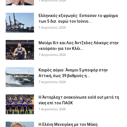
7 Αυγούστου 2026
Ελληνικές εξαγωγές: Εσπασαν το φράγμα
των 5 δισ. ευρώ τον Ιούνιο...
7 Αυγούστου 2026
Μαϊάμι Χιτ και Λος Άντζελες Λέικερς στην
«κούρσα» για τον Κλέι...
7 Αυγούστου 2026
Καιρός αύριο: Άνεμοι 5 μποφόρ στην
Αττική, έως 39 βαθμούς η...
7 Αυγούστου 2026
Η Άντερλεχτ ανακοίνωσε sold out μετά τη
νίκη επί του ΠΑΟΚ
7 Αυγούστου 2026
Η Ελένη Μενεγάκη με τον Μάκη