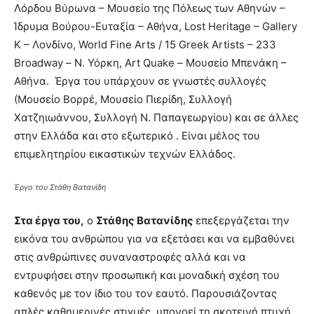
Λόρδου Βύρωνα – Μουσείο της Πόλεως των Αθηνών –
Ίδρυμα Βούρου-Ευταξία – Αθήνα, Lost Heritage – Gallery
K – Λονδίνο, World Fine Arts / 15 Greek Artists – 233
Broadway – Ν. Υόρκη, Art Quake – Μουσείο Μπενάκη –
Αθήνα. Έργα του υπάρχουν σε γνωστές συλλογές
(Μουσείο Βορρέ, Μουσείο Πιερίδη, Συλλογή
Χατζηιωάννου, Συλλογή Ν. Παπαγεωργίου) και σε άλλες
στην Ελλάδα και στο εξωτερικό . Είναι μέλος του
επιμελητηρίου εικαστικών τεχνών Ελλάδος.
Έργο του Στάθη Βατανίδη
Στα έργα του,
ο
Στάθης Βατανίδης
επεξεργάζεται την
εικόνα του ανθρώπου για να εξετάσει και να εμβαθύνει
στις ανθρώπινες συναναστροφές αλλά και να
εντρυφήσει στην προσωπική και μοναδική σχέση του
καθενός με τον ίδιο του τον εαυτό. Παρουσιάζοντας
απλές καθημερινές στιγμές, υπονοεί τη σκοτεινή πτυχή