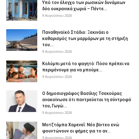
Υπό τον έλεγχο των ρωσικών δυνάμεων
δύο ουκρανικά χωριά – Πέντε...
9 Αυγούστου 2026
Παναθηναϊκό Στάδιο: Ξεκινάει ο
καθαρισμός των μαρμάρων με τη στήριξη
του...
9 Αυγούστου 2026
Κολύμπι μετά το φαγητό: Πόσο πρέπει να
περιμένουμε για να μπούμε...
9 Αυγούστου 2026
Ο δημοσιογράφος Βασίλης Τσεκούρας
ανακοίνωσε ότι παντρεύεται τη σύντροφό
του, Γωγώ...
9 Αυγούστου 2026
Μοτζτάμπα Χαμενεΐ: Νέο βίντεο ενώ
φουντώνουν οι φήμες για το αν...
9 Αυγούστου 2026