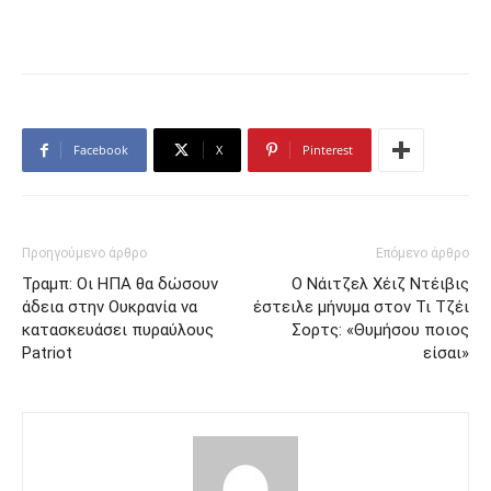
Facebook
X
Pinterest
Προηγούμενο άρθρο
Επόμενο άρθρο
Τραμπ: Οι ΗΠΑ θα δώσουν
Ο Νάιτζελ Χέιζ Ντέιβις
άδεια στην Ουκρανία να
έστειλε μήνυμα στον Τι Τζέι
κατασκευάσει πυραύλους
Σορτς: «Θυμήσου ποιος
Patriot
είσαι»