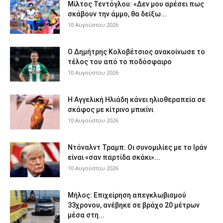
Μίλτος Τεντόγλου: «Δεν μου αρέσει πως
σκάβουν την άμμο, θα δείξω...
10 Αυγούστου 2026
Ο Δημήτρης Κολοβέτσιος ανακοίνωσε το
τέλος του από το ποδόσφαιρο
10 Αυγούστου 2026
H Αγγελική Ηλιάδη κάνει ηλιοθεραπεία σε
σκάφος με κίτρινο μπικίνι
10 Αυγούστου 2026
Ντόναλντ Τραμπ: Οι συνομιλίες με το Ιράν
είναι «σαν παρτίδα σκάκι»...
10 Αυγούστου 2026
Μήλος: Επιχείρηση απεγκλωβισμού
33χρονου, ανέβηκε σε βράχο 20 μέτρων
μέσα στη...