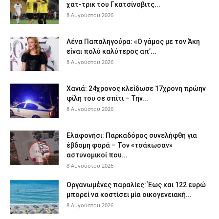
χατ-τρικ του Γκατσίνοβιτς...
8 Αυγούστου 2026
Λένα Παπαληγούρα: «Ο γάμος με τον Άκη
είναι πολύ καλύτερος απ’...
8 Αυγούστου 2026
Χανιά: 24χρονος κλείδωσε 17χρονη πρώην
φίλη του σε σπίτι – Την...
8 Αυγούστου 2026
Ελαφονήσι: Παρκαδόρος συνελήφθη για
έβδομη φορά – Τον «τσάκωσαν»
αστυνομικοί που...
8 Αυγούστου 2026
Οργανωμένες παραλίες: Έως και 122 ευρώ
μπορεί να κοστίσει μία οικογενειακή...
8 Αυγούστου 2026