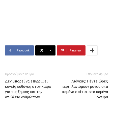
Facebook
X
Pinterest
Προηγούμενο άρθρο
Επόμενο άρθρο
Δεν μπορεί να επιρρίψει
Λιάγκας: Πέντε ώρες
κανείς ευθύνες στον καιρό
περιπλανιόμουν μόνος στα
για τις ζημιές και την
καμένα σπίτια, στα καμένα
απώλεια ανθρώπων
όνειρα