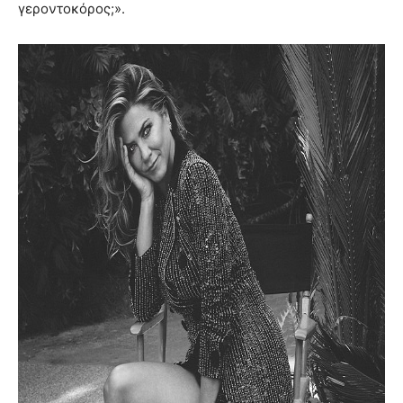
γεροντοκόρος;».