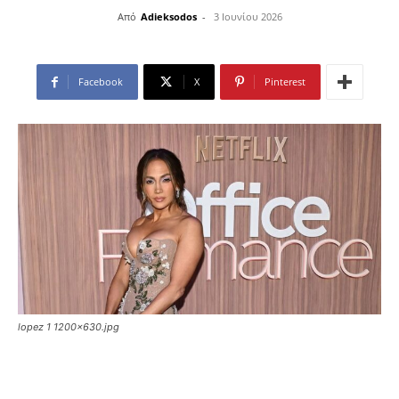
Από
Adieksodos
-
3 Ιουνίου 2026
Facebook
X
Pinterest
lopez 1 1200x630.jpg