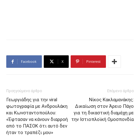
Facebook
X
Pinterest
Προηγούμενο άρθρο
Επόμενο άρθρο
Γεωργιάδης για την viral
Νίκος Κακλαμανάκης:
φωτογραφία με Ανδρουλάκη
Δικαίωση στον Άρειο Πάγο
και Κωνσταντοπούλου:
για τη δικαστική διαμάχη με
«Έφτασαν να κάνουν διαρροή
την Ιστιοπλοϊκή Ομοσπονδία
από το ΠΑΣΟΚ ότι αυτό δεν
ήταν το τραπέζι μου»