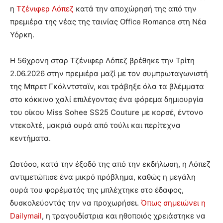
η
Τζένιφερ Λόπεζ
κατά την αποχώρησή της από την
πρεμιέρα της νέας της ταινίας Office Romance στη Νέα
Υόρκη.
Η 56χρονη σταρ Τζένιφερ Λόπεζ βρέθηκε την Τρίτη
2.06.2026 στην πρεμιέρα μαζί με τον συμπρωταγωνιστή
της Μπρετ Γκόλντσταϊν, και τράβηξε όλα τα βλέμματα
στο κόκκινο χαλί επιλέγοντας ένα φόρεμα δημιουργία
του οίκου Miss Sohee SS25 Couture με κορσέ, έντονο
ντεκολτέ, μακριά ουρά από τούλι και περίτεχνα
κεντήματα.
Ωστόσο, κατά την έξοδό της από την εκδήλωση, η Λόπεζ
αντιμετώπισε ένα μικρό πρόβλημα, καθώς η μεγάλη
ουρά του φορέματός της μπλέχτηκε στο έδαφος,
δυσκολεύοντάς την να προχωρήσει.
Όπως σημειώνει η
Dailymail
, η τραγουδίστρια και ηθοποιός χρειάστηκε να