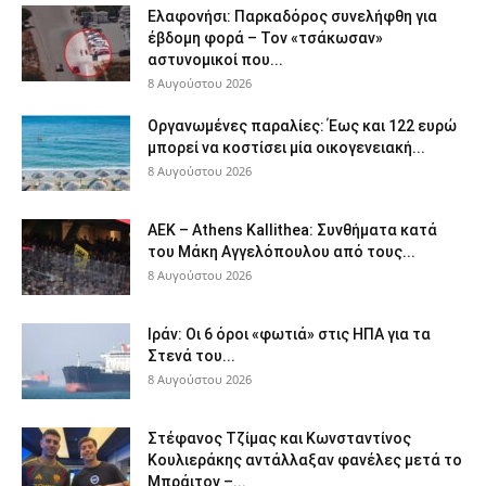
Ελαφονήσι: Παρκαδόρος συνελήφθη για
έβδομη φορά – Τον «τσάκωσαν»
αστυνομικοί που...
8 Αυγούστου 2026
Οργανωμένες παραλίες: Έως και 122 ευρώ
μπορεί να κοστίσει μία οικογενειακή...
8 Αυγούστου 2026
ΑΕΚ – Athens Kallithea: Συνθήματα κατά
του Μάκη Αγγελόπουλου από τους...
8 Αυγούστου 2026
Ιράν: Οι 6 όροι «φωτιά» στις ΗΠΑ για τα
Στενά του...
8 Αυγούστου 2026
Στέφανος Τζίμας και Κωνσταντίνος
Κουλιεράκης αντάλλαξαν φανέλες μετά το
Μπράιτον –...