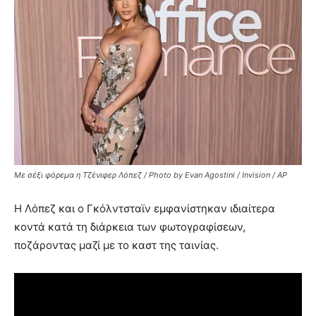
Με σέξι φόρεμα η Τζένιφερ Λόπεζ / Photo by Evan Agostini / Invision / AP
Η Λόπεζ και ο Γκόλντσταϊν εμφανίστηκαν ιδιαίτερα
κοντά κατά τη διάρκεια των φωτογραφίσεων,
ποζάροντας μαζί με το καστ της ταινίας.