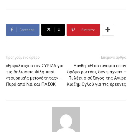
Facebook
X
Pinterest
Προηγούμενο άρθρο
Επόμενο άρθρο
«Εμφύλιος» στον ΣΥΡΙΖΑ για
Ξάνθη: «Η αστυνομία στον
τις δηλώσεις Φίλη περί
δρόμο ρωτάει, δεν ψάχνει» –
«τουρκικής μειονότητας» –
Τι λέει ο σύζυγος της Ανιφέ
Πυρά από ΝΔ και ΠΑΣΟΚ
Κιαζήμ Ογλού για τις έρευνες