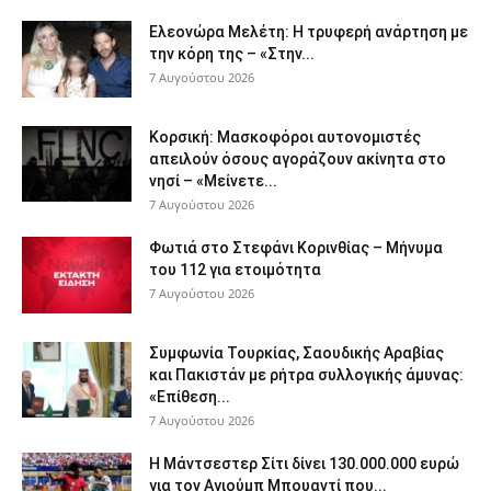
Ελεονώρα Μελέτη: Η τρυφερή ανάρτηση με
την κόρη της – «Στην...
7 Αυγούστου 2026
Κορσική: Μασκοφόροι αυτονομιστές
απειλούν όσους αγοράζουν ακίνητα στο
νησί – «Μείνετε...
7 Αυγούστου 2026
Φωτιά στο Στεφάνι Κορινθίας – Μήνυμα
του 112 για ετοιμότητα
7 Αυγούστου 2026
Συμφωνία Τουρκίας, Σαουδικής Αραβίας
και Πακιστάν με ρήτρα συλλογικής άμυνας:
«Επίθεση...
7 Αυγούστου 2026
Η Μάντσεστερ Σίτι δίνει 130.000.000 ευρώ
για τον Αγιούμπ Μπουαντί που...