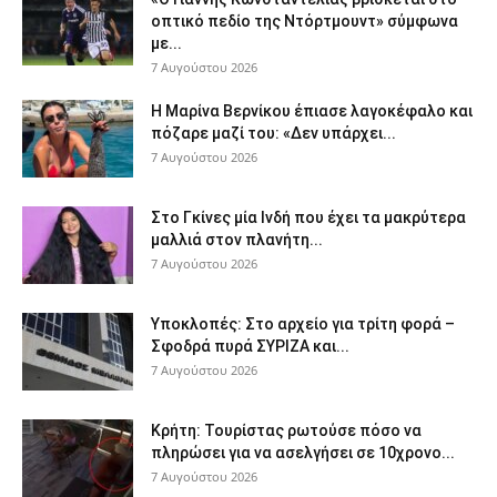
οπτικό πεδίο της Ντόρτμουντ» σύμφωνα
με...
7 Αυγούστου 2026
Η Μαρίνα Βερνίκου έπιασε λαγοκέφαλο και
πόζαρε μαζί του: «Δεν υπάρχει...
7 Αυγούστου 2026
Στο Γκίνες μία Ινδή που έχει τα μακρύτερα
μαλλιά στον πλανήτη...
7 Αυγούστου 2026
Υποκλοπές: Στο αρχείο για τρίτη φορά –
Σφοδρά πυρά ΣΥΡΙΖΑ και...
7 Αυγούστου 2026
Κρήτη: Τουρίστας ρωτούσε πόσο να
πληρώσει για να ασελγήσει σε 10χρονο...
7 Αυγούστου 2026