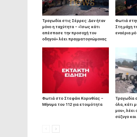
Τραγωδία στις Σέρρες: Δεν ήταν
Φωτιά στην
μόνο η ταχύτητα – «Ίσως κάτι
Στη μάχη τ
απέσπασε την προσοχή του
εναέρια μ
οδηγού» λέει πραγματογνώμονας
Φωτιά στο Στεφάνι Κορινθίας –
Τραγωδία σ
Μήνυμα του 112 για ετοιμότητα
όλα, κάτι 
μου», λέει
σύζυγο και