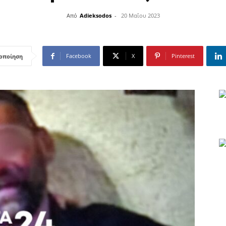
Από
Adieksodos
-
20 Μαΐου 2023
Facebook
X
Pinterest
οποίηση