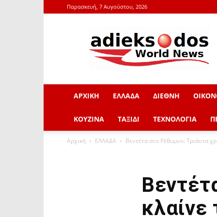
Παρασκευή, 7 Αυγούστου, 2026
adieksodos.gr
ΑΡΧΙΚΗ
ΕΛΛΑΔΑ
ΔΙΕΘΝΗ
ΟΙΚΟΝ
ΚΟΥΖΙΝΑ
ΤΑΞΙΔΙ
ΤΕΧΝΟΛΟΓΙΑ
Π
Αρχική
ΕΛΛΑΔΑ
Βεντέτα στο Ρέθυμνο: Τριάντα χρό
Βεντέτα
κλαίνε 