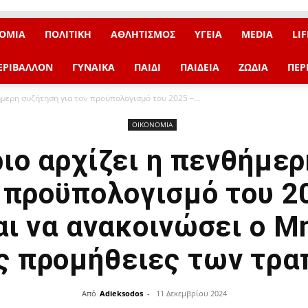
ΟΜΙΑ
ΠΟΛΙΤΙΚΗ
ΑΘΛΗΤΙΣΜΟΣ
ΥΓΕΙΑ
MEDIA
LIF
ΕΡΙΒΑΛΛΟΝ
ΓΥΝΑΙΚΑ
ΠΑΙΔΙ
ΠΑΙΔΕΙΑ
ΖΩΔΙΑ
ΠΕΡ
ήμερη συζήτηση για τον προϋπολογισμό του 2025 –...
ΟΙΚΟΝΟΜΙΑ
ιο αρχίζει η πενθήμε
ν προϋπολογισμό του 20
ι να ανακοινώσει ο 
ις προμήθειες των τρ
Από
Adieksodos
-
11 Δεκεμβρίου 2024