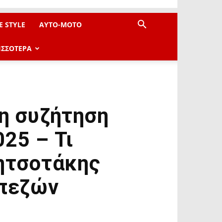
E STYLE
AYTO-ΜOTO
ΙΣΣΟΤΕΡΑ
ρη συζήτηση
25 – Τι
Μητσοτάκης
απεζών