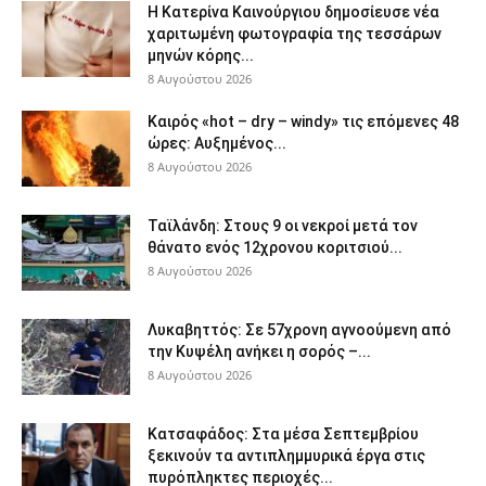
Η Κατερίνα Καινούργιου δημοσίευσε νέα
χαριτωμένη φωτογραφία της τεσσάρων
μηνών κόρης...
8 Αυγούστου 2026
Καιρός «hot – dry – windy» τις επόμενες 48
ώρες: Αυξημένος...
8 Αυγούστου 2026
Ταϊλάνδη: Στους 9 οι νεκροί μετά τον
θάνατο ενός 12χρονου κοριτσιού...
8 Αυγούστου 2026
Λυκαβηττός: Σε 57χρονη αγνοούμενη από
την Κυψέλη ανήκει η σορός –...
8 Αυγούστου 2026
Κατσαφάδος: Στα μέσα Σεπτεμβρίου
ξεκινούν τα αντιπλημμυρικά έργα στις
πυρόπληκτες περιοχές...