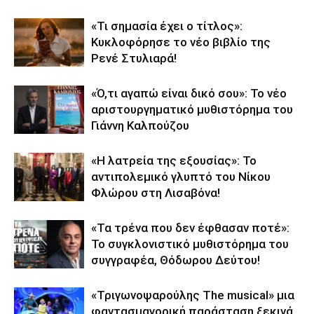
«Τι σημασία έχει ο τίτλος»:
Κυκλοφόρησε το νέο βιβλίο της
Ρενέ Στυλιαρά!
«Ό,τι αγαπώ είναι δικό σου»: Το νέο
αριστουργηματικό μυθιστόρημα του
Γιάννη Καλπούζου
«Η λατρεία της εξουσίας»: Το
αντιπολεμικό γλυπτό του Νίκου
Φλώρου στη Λισαβόνα!
«Τα τρένα που δεν έφθασαν ποτέ»:
Το συγκλονιστικό μυθιστόρημα του
συγγραφέα, Θόδωρου Δεύτου!
«Τριγωνοψαρούλης The musical» μια
φαντασμαγορική παράσταση ξεκινά