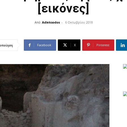
[εικόνες]
Από
Adieksodos
-
6 Οκτωβρίου 2018
Facebook
X
Pinterest
οποίηση