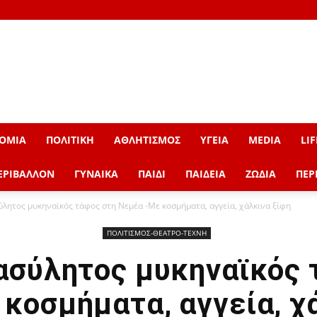
ΟΜΙΑ
ΠΟΛΙΤΙΚΗ
ΑΘΛΗΤΙΣΜΟΣ
ΥΓΕΙΑ
MEDIA
LIF
ΕΡΙΒΑΛΛΟΝ
ΓΥΝΑΙΚΑ
ΠΑΙΔΙ
ΠΑΙΔΕΙΑ
ΖΩΔΙΑ
ΠΕΡ
λητος μυκηναϊκός τάφος στη Νεμέα -Με κοσμήματα, αγγεία, χάλκινα ξίφη
ΠΟΛΙΤΙΣΜΟΣ-ΘΕΑΤΡΟ-ΤΕΧΝΗ
ασύλητος μυκηναϊκός 
κοσμήματα, αγγεία, χ