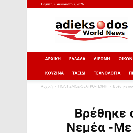
Πέμπτη, 6 Αυγούστου, 2026
adieksodos.gr
ΑΡΧΙΚΗ
ΕΛΛΑΔΑ
ΔΙΕΘΝΗ
ΟΙΚΟΝ
ΚΟΥΖΙΝΑ
ΤΑΞΙΔΙ
ΤΕΧΝΟΛΟΓΙΑ
Π
Αρχική
ΠΟΛΙΤΙΣΜΟΣ-ΘΕΑΤΡΟ-ΤΕΧΝΗ
Βρέθηκε ασύ
Βρέθηκε 
Νεμέα -Με 