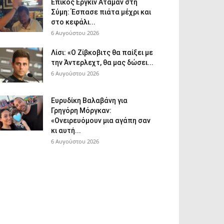
Επικός Εργκίν Αταμάν στη
Σύμη: Έσπασε πιάτα μέχρι και
στο κεφάλι...
6 Αυγούστου 2026
Λίσι: «Ο Ζίβκοβιτς θα παίξει με
την Άντερλεχτ, θα μας δώσει...
6 Αυγούστου 2026
Ευρυδίκη Βαλαβάνη για
Γρηγόρη Μόργκαν:
«Ονειρευόμουν μια αγάπη σαν
κι αυτή...
6 Αυγούστου 2026