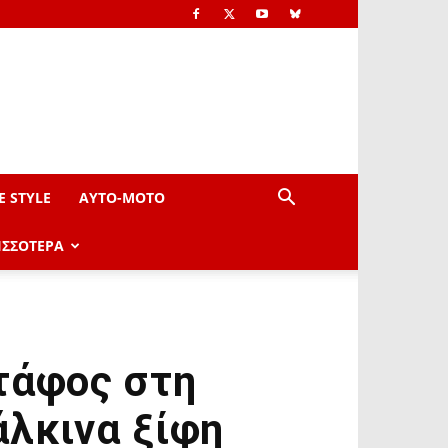
E STYLE
AYTO-ΜOTO
ΙΣΣΟΤΕΡΑ
τάφος στη
άλκινα ξίφη