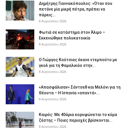
Δημήτρης Γιαννακόπουλος: «Όταν σου
πετάνε μία μικρή πέτρα, πρέπει να
πάρεις...
8 Αυγούστου 2026
Φωτιά σε κατάστημα στον Άλιμο –
Εκκενώθηκε πολυκατοικία
8 Αυγούστου 2026
Ο Γιώργος Κούτσιας έκανε ντεμπούτο με
γκολ για τη Φαμαλικάο στην...
8 Αυγούστου 2026
«Απασφάλισαν» Σάντσεθ και Μελόνι για τη
Θέουτα – Η Ισπανία «απαντά»...
8 Αυγούστου 2026
Καιρός: Με 40άρια κορυφώνεται το κύμα
ζέστης – Ποιες περιοχές βρίσκονται...
8 Αυγούστου 2026