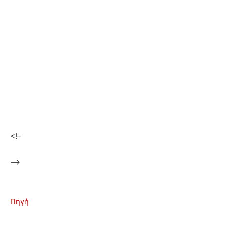
<!–
–>
Πηγή