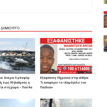
Ν ΔΗΜΙΟΥΡΓΟ
ιο: Άνεμοι 5 μποφόρ
Εξαφάνιση 15χρονου στην Αθήνα:
ή, έως 39 βαθμούς η
Τι αναφέρει το «Χαμόγελο του
ία στη χώρα – Πού θα
Παιδιού»