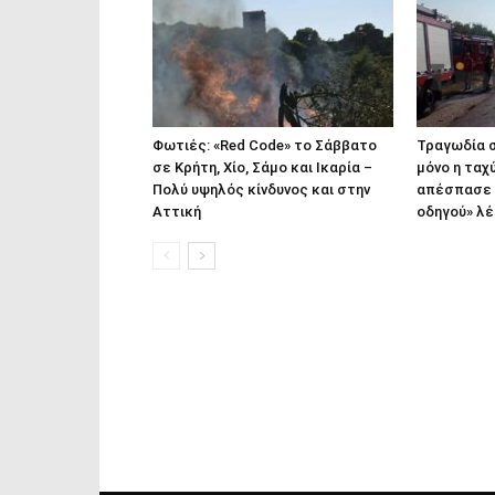
Φωτιές: «Red Code» το Σάββατο
Τραγωδία σ
σε Κρήτη, Χίο, Σάμο και Ικαρία –
μόνο η ταχ
Πολύ υψηλός κίνδυνος και στην
απέσπασε 
Αττική
οδηγού» λ