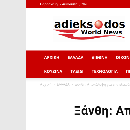
Παρασκευή, 7 Αυγούστου, 2026
adieksodos.gr
ΑΡΧΙΚΗ
ΕΛΛΑΔΑ
ΔΙΕΘΝΗ
ΟΙΚΟΝ
ΚΟΥΖΙΝΑ
ΤΑΞΙΔΙ
ΤΕΧΝΟΛΟΓΙΑ
Π
Αρχική
ΕΛΛΑΔΑ
Ξάνθη: Αποκάλυψη για την εξαφά
Ξάνθη: Α