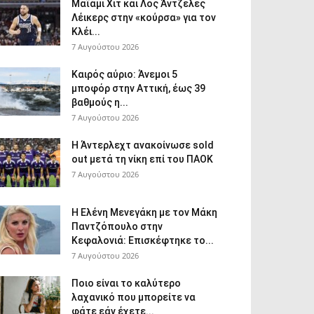
Μαϊάμι Χιτ και Λος Άντζελες
Λέικερς στην «κούρσα» για τον
Κλέι...
7 Αυγούστου 2026
Καιρός αύριο: Άνεμοι 5
μποφόρ στην Αττική, έως 39
βαθμούς η...
7 Αυγούστου 2026
Η Άντερλεχτ ανακοίνωσε sold
out μετά τη νίκη επί του ΠΑΟΚ
7 Αυγούστου 2026
Η Ελένη Μενεγάκη με τον Μάκη
Παντζόπουλο στην
Κεφαλονιά: Επισκέφτηκε το...
7 Αυγούστου 2026
Ποιο είναι το καλύτερο
λαχανικό που μπορείτε να
φάτε εάν έχετε...