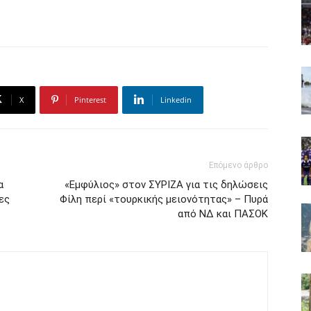
X
Pinterest
Linkedin
Επόμενο άρθρο
α
«Εμφύλιος» στον ΣΥΡΙΖΑ για τις δηλώσεις
ες
Φίλη περί «τουρκικής μειονότητας» – Πυρά
από ΝΔ και ΠΑΣΟΚ