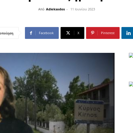
Από
Adieksodos
-
11 Ιουνίου 2023
Facebook
X
Pinterest
οποίηση