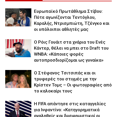
Ευρωπαϊκό Πρωτάθλημα Στίβου:
Πότε αγωνίζονται Τεντόγλου,
Καραλής, Ντρισμπιώτη, Τζένγκο και
οι υπόλοιποι αθλητές μας
Ο Ρόις Γουάιτ στα χνάρια του Ενές
Κάντερ, θέλει να μπει στο Draft του
WNBA: «Κάποιες φορές
αυτοπροσδιορίζομαι ως γυναίκα»
Ο Στέφανος Τσιτσιπάς και οι
τρυφερές του στιγμές με την
Κρίστεν Τομς – Οι φωτογραφίες από
το καλοκαίρι τους
Η FIFA απάντησε στις καταγγελίες
για Ινφαντίνο: «Κατηγορηματικά
αναληθείς και δυσφημιστικοί οι