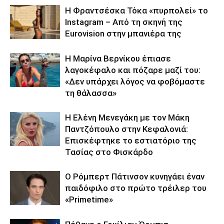
Η Φραντσέσκα Τόκα «πυρπολεί» το
Instagram – Από τη σκηνή της
Eurovision στην μπανιέρα της
Η Μαρίνα Βερνίκου έπιασε
λαγοκέφαλο και πόζαρε μαζί του:
«Δεν υπάρχει λόγος να φοβόμαστε
τη θάλασσα»
Η Ελένη Μενεγάκη με τον Μάκη
Παντζόπουλο στην Κεφαλονιά:
Επισκέφτηκε το εστιατόριο της
Τασίας στο Φισκάρδο
Ο Ρόμπερτ Πάτινσον κυνηγάει έναν
παιδόφιλο στο πρώτο τρέιλερ του
«Primetime»