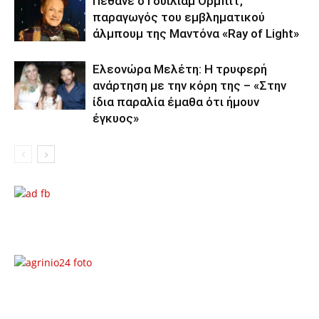
Πέθανε ο Γουίλιαμ Όρμπιτ,
παραγωγός του εμβληματικού
άλμπουμ της Μαντόνα «Ray of Light»
Ελεονώρα Μελέτη: Η τρυφερή
ανάρτηση με την κόρη της – «Στην
ίδια παραλία έμαθα ότι ήμουν
έγκυος»