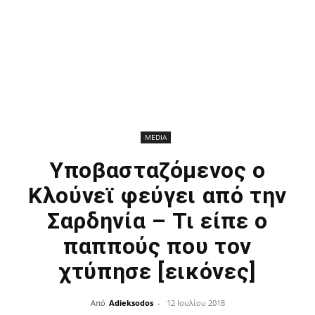
MEDIA
Υποβασταζόμενος ο
Κλούνεϊ φεύγει από την
Σαρδηνία – Τι είπε ο
παππούς που τον
χτύπησε [εικόνες]
Από
Adieksodos
-
12 Ιουλίου 2018