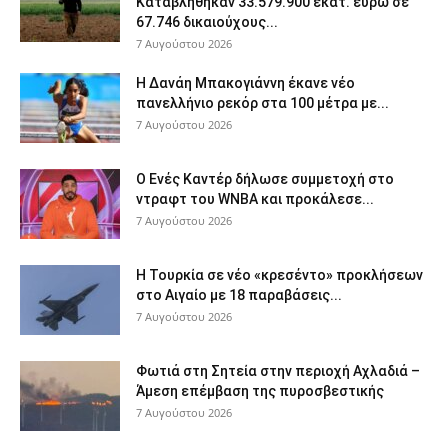
Καταβλήθηκαν 33.579.900 εκατ. ευρώ σε
67.746 δικαιούχους...
7 Αυγούστου 2026
Η Δανάη Μπακογιάννη έκανε νέο
πανελλήνιο ρεκόρ στα 100 μέτρα με...
7 Αυγούστου 2026
Ο Ενές Καντέρ δήλωσε συμμετοχή στο
ντραφτ του WNBA και προκάλεσε...
7 Αυγούστου 2026
Η Τουρκία σε νέο «κρεσέντο» προκλήσεων
στο Αιγαίο με 18 παραβάσεις...
7 Αυγούστου 2026
Φωτιά στη Σητεία στην περιοχή Αχλαδιά –
Άμεση επέμβαση της πυροσβεστικής
7 Αυγούστου 2026