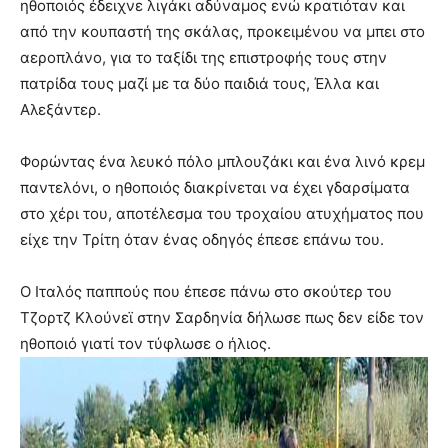
ηθοποιός έδειχνε λιγάκι αδύναμος ενώ κρατιόταν και
από την κουπαστή της σκάλας, προκειμένου να μπει στο
αεροπλάνο, για το ταξίδι της επιστροφής τους στην
πατρίδα τους μαζί με τα δύο παιδιά τους, Έλλα και
Αλεξάντερ.
Φορώντας ένα λευκό πόλο μπλουζάκι και ένα λινό κρεμ
παντελόνι, ο ηθοποιός διακρίνεται να έχει γδαρσίματα
στο χέρι του, αποτέλεσμα του τροχαίου ατυχήματος που
είχε την Τρίτη όταν ένας οδηγός έπεσε επάνω του.
Ο Ιταλός παππούς που έπεσε πάνω στο σκούτερ του
Τζορτζ Κλούνεϊ στην Σαρδηνία δήλωσε πως δεν είδε τον
ηθοποιό γιατί τον τύφλωσε ο ήλιος.