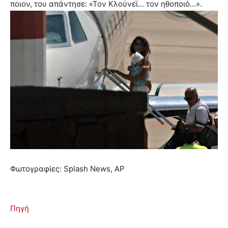
ποιον, του απάντησε: «Τον Κλούνεϊ… τον ηθοποιό…».
Φωτογραφίες: Splash News, AP
Πηγή